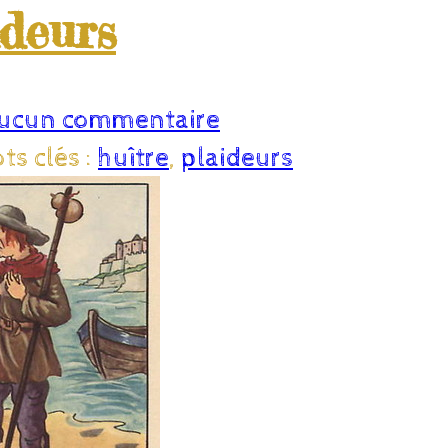
ideurs
ucun commentaire
ts clés :
huître
,
plaideurs