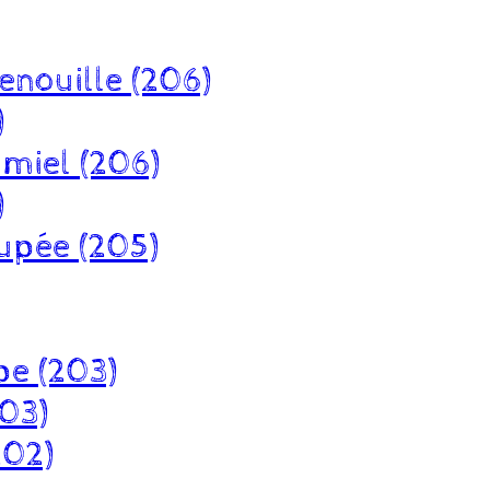
enouille (206)
)
 miel (206)
)
upée (205)
pe (203)
203)
202)