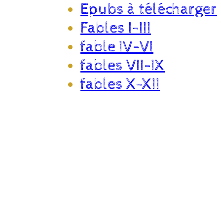
Epubs à télécharger
Fables I-III
fable IV-VI
fables VII-IX
fables X-XII