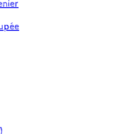
enier
oupée
)