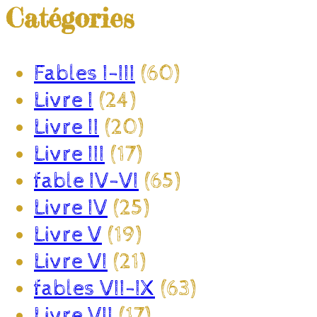
Catégories
Fables I-III
(60)
Livre I
(24)
Livre II
(20)
Livre III
(17)
fable IV-VI
(65)
Livre IV
(25)
Livre V
(19)
Livre VI
(21)
fables VII-IX
(63)
Livre VII
(17)