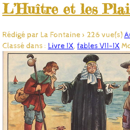
L’Huître et les Pla
Rédigé par La Fontaine
>
226 vue(s)
A
Classé dans :
Livre IX
,
fables VII-IX
Mo