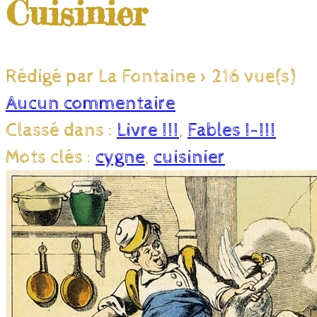
Cuisinier
Rédigé par La Fontaine
>
216 vue(s)
Aucun commentaire
Classé dans :
Livre III
,
Fables I-III
Mots clés :
cygne
,
cuisinier