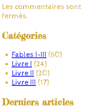
Les commentaires sont
fermés.
Catégories
Fables I-III
(60)
Livre I
(24)
Livre II
(20)
Livre III
(17)
Derniers articles