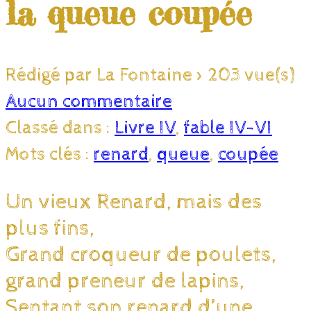
la queue coupée
Rédigé par La Fontaine
>
203 vue(s)
Aucun commentaire
Classé dans :
Livre IV
,
fable IV-VI
Mots clés :
renard
,
queue
,
coupée
Un vieux Renard, mais des
plus fins,
Grand croqueur de poulets,
grand preneur de lapins,
Sentant son renard d’une