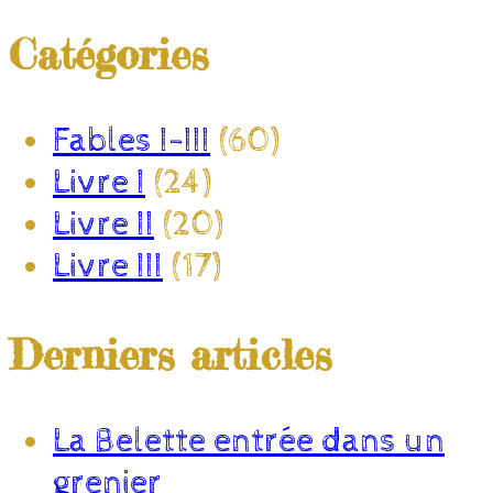
Catégories
Fables I-III
(60)
Livre I
(24)
Livre II
(20)
Livre III
(17)
Derniers articles
La Belette entrée dans un
grenier