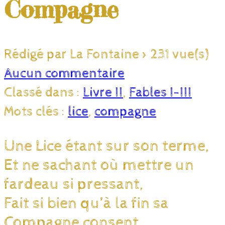
Compagne
Rédigé par La Fontaine
>
231 vue(s)
Aucun commentaire
Classé dans :
Livre II
,
Fables I-III
Mots clés :
lice
,
compagne
Une Lice étant sur son terme,
Et ne sachant où mettre un
fardeau si pressant,
Fait si bien qu’à la fin sa
Compagne consent,