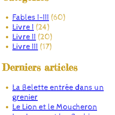
Fables I-III
(60)
Livre I
(24)
Livre II
(20)
Livre III
(17)
Derniers articles
La Belette entrée dans un
grenier
Le Lion et le Moucheron