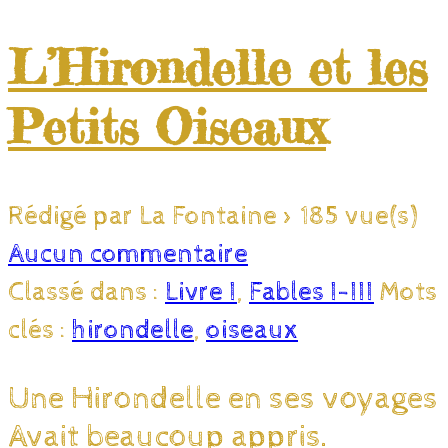
L’Hirondelle et les
Petits Oiseaux
Rédigé par La Fontaine
>
185 vue(s)
Aucun commentaire
Classé dans :
Livre I
,
Fables I-III
Mots
clés :
hirondelle
,
oiseaux
Une Hirondelle en ses voyages
Avait beaucoup appris.