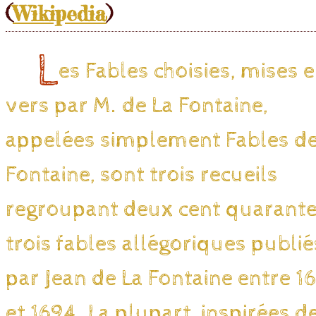
(
Wikipedia
)
L
es Fables choisies, mises 
vers par M. de La Fontaine,
appelées simplement Fables de
Fontaine, sont trois recueils
regroupant deux cent quarant
trois fables allégoriques publié
par Jean de La Fontaine entre 1
et 1694. La plupart, inspirées d