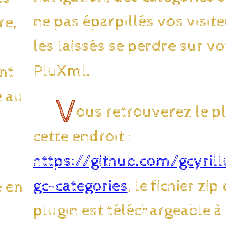
ne pas éparpillés vos visite
re,
les laissés se perdre sur vo
PluXml.
nt
e au
V
ous retrouverez le pl
cette endroit :
https://github.com/gcyril
gc-categories
, le fichier zip
e en
plugin est téléchargeable à