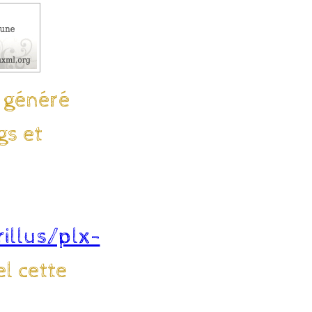
 généré
gs et
illus/plx-
l cette