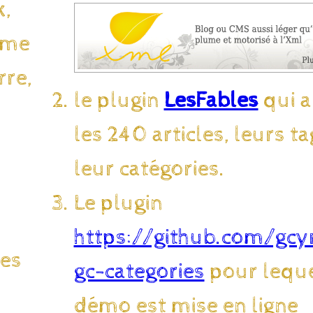
x,
ième
rre,
le plugin
LesFables
qui a
les 240 articles, leurs ta
leur catégories.
Le plugin
https://github.com/gcyr
des
gc-categories
pour leque
démo est mise en ligne