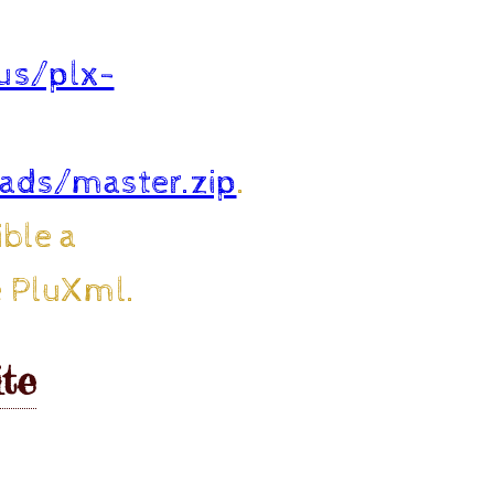
lus/plx-
eads/master.zip
.
ble a
e PluXml.
ite