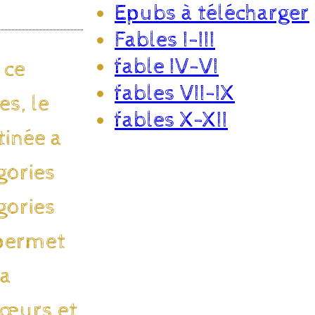
Epubs à télécharger
Fables I-III
fable IV-VI
 ce
fables VII-IX
es, le
fables X-XII
tinée a
gories
gories
 permet
la
sœurs et