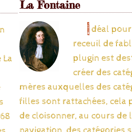
La Fontaine
I
déal pour
en
receuil de fabl
plugin est des
 La
créer des caté
mères auxquelles des caté
e
filles sont rattachées, cela
s
de cloisonner, au cours de 
668
navigation, des catégories 
es