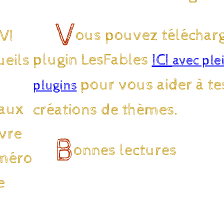
V
ous pouvez télécharg
VI
plugin LesFables
ICI
ueils
avec ple
pour vous aider à te
plugins
eaux
créations de thèmes.
ivre
B
onnes lectures
uméro
e