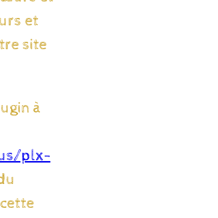
urs et
tre site
ugin à
lus/plx-
 du
 cette