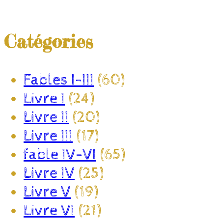
Catégories
Fables I-III
(60)
Livre I
(24)
Livre II
(20)
Livre III
(17)
fable IV-VI
(65)
Livre IV
(25)
Livre V
(19)
Livre VI
(21)