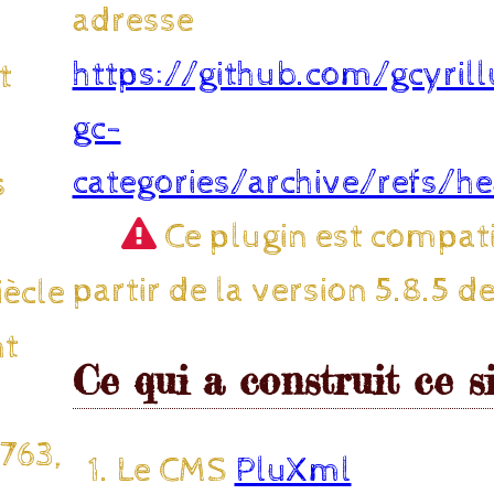
adresse
https://github.com/gcyril
t
gc-
categories/archive/refs/h
s
Ce plugin est compati
partir de la version 5.8.5 d
iècle
nt
Ce qui a construit ce s
763,
Le CMS
PluXml