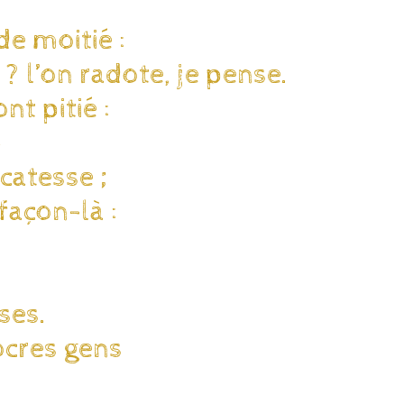
de moitié :
 ? l’on radote, je pense.
nt pitié :
»
icatesse ;
 façon-là :
ses.
ocres gens
.