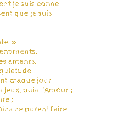
ent je suis bonne
sent que je suis
de. »
sentiments.
 les amants.
nquiétude :
sent chaque jour
 Jeux, puis l’Amour ;
re ;
oins ne purent faire