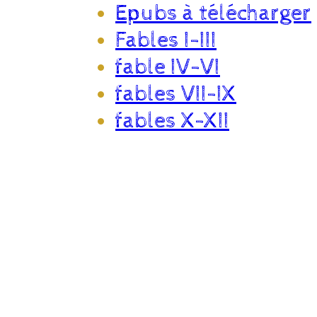
Epubs à télécharger
Fables I-III
fable IV-VI
fables VII-IX
fables X-XII