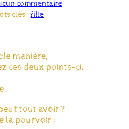
ucun commentaire
ots clés :
fille
able manière,
ez ces deux points-ci.
e,
 peut tout avoir ?
 la pourvoir :