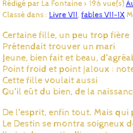
Rédigé par La Fontaine
>
196 vue(s)
A
Classé dans :
Livre VII
,
fables VII-IX
M
Certaine fille, un peu trop fière
Prétendait trouver un mari
Jeune, bien fait et beau, d’agré
Point froid et point jaloux : not
Cette fille voulait aussi
Qu’il eût du bien, de la naissanc
De l’esprit, enfin tout. Mais qui
Le Destin se montra soigneux de