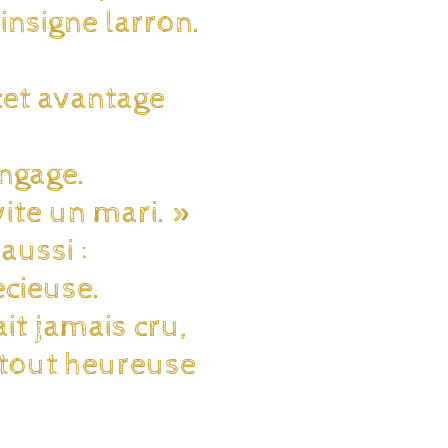
insigne larron.
cet avantage
angage.
vite un mari. »
 aussi :
écieuse.
ait jamais cru,
t tout heureuse