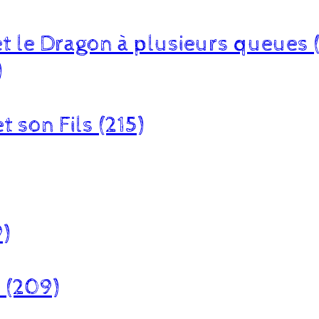
et le Dragon à plusieurs queues 
)
t son Fils (215)
)
t (209)