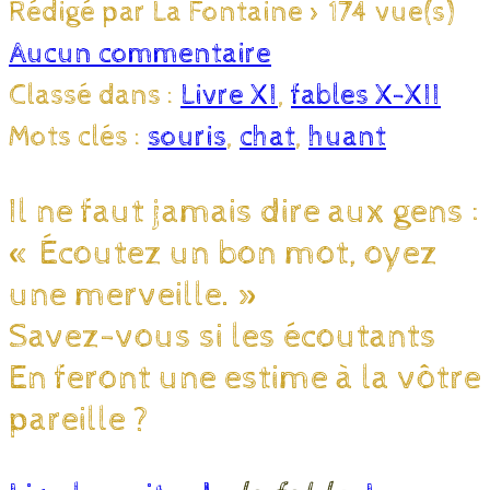
Rédigé par La Fontaine
>
174 vue(s)
Aucun commentaire
Classé dans :
Livre XI
,
fables X-XII
Mots clés :
souris
,
chat
,
huant
Il ne faut jamais dire aux gens :
« Écoutez un bon mot, oyez
une merveille. »
Savez-vous si les écoutants
En feront une estime à la vôtre
pareille ?