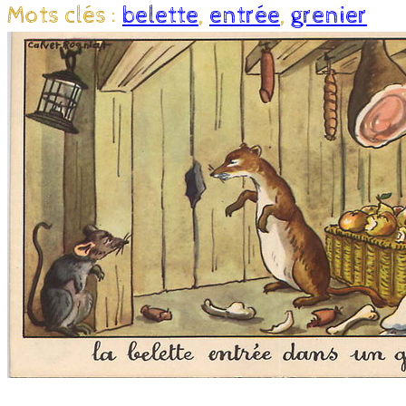
Mots clés :
belette
,
entrée
,
grenier