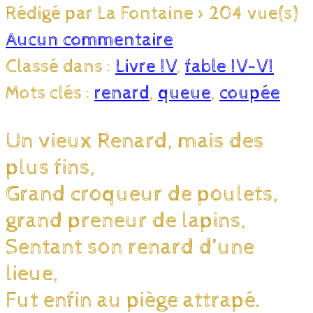
Rédigé par La Fontaine
>
204 vue(s)
Aucun commentaire
Classé dans :
Livre IV
,
fable IV-VI
Mots clés :
renard
,
queue
,
coupée
Un vieux Renard, mais des
plus fins,
Grand croqueur de poulets,
grand preneur de lapins,
Sentant son renard d’une
lieue,
Fut enfin au piège attrapé.