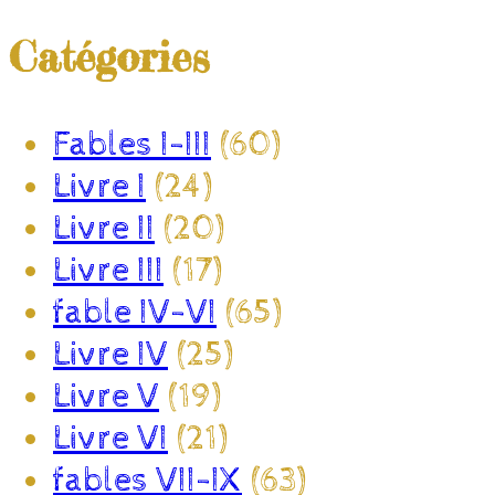
Catégories
Fables I-III
(60)
Livre I
(24)
Livre II
(20)
Livre III
(17)
fable IV-VI
(65)
Livre IV
(25)
Livre V
(19)
Livre VI
(21)
fables VII-IX
(63)