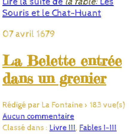
Lire la suite de
la fable:
Les
Souris et le Chat-Huant
07 avril 1679
La Belette entrée
dans un grenier
Rédigé par La Fontaine
>
183 vue(s)
Aucun commentaire
Classé dans :
Livre III
,
Fables I-III