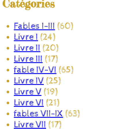
Catégories
Fables I-III
(60)
Livre I
(24)
Livre II
(20)
Livre III
(17)
fable IV-VI
(65)
Livre IV
(25)
Livre V
(19)
Livre VI
(21)
fables VII-IX
(63)
Livre VII
(17)