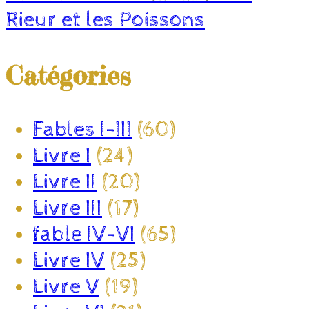
Rieur et les Poissons
Catégories
Fables I-III
(60)
Livre I
(24)
Livre II
(20)
Livre III
(17)
fable IV-VI
(65)
Livre IV
(25)
Livre V
(19)