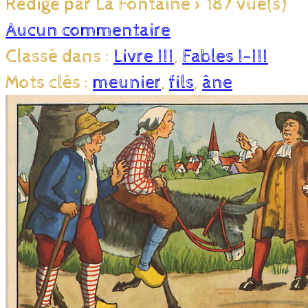
Rédigé par La Fontaine
>
187 vue(s)
Aucun commentaire
Classé dans :
Livre III
,
Fables I-III
Mots clés :
meunier
,
fils
,
âne