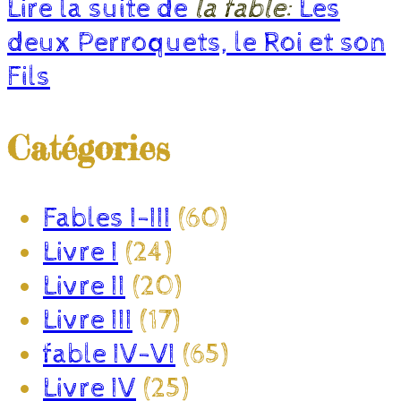
Lire la suite de
la fable:
Les
deux Perroquets, le Roi et son
Fils
Catégories
Fables I-III
(60)
Livre I
(24)
Livre II
(20)
Livre III
(17)
fable IV-VI
(65)
Livre IV
(25)